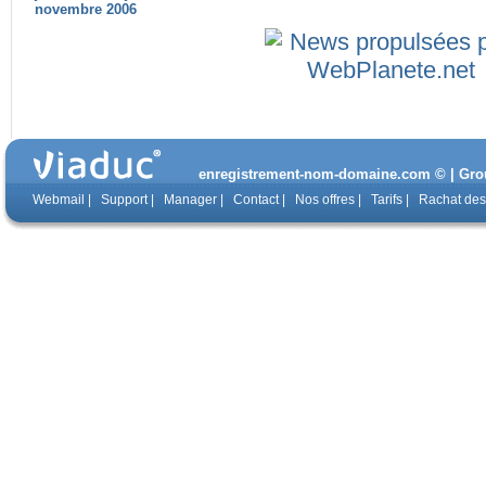
novembre 2006
enregistrement-nom-domaine.com © | Group
Webmail
|
Support
|
Manager
|
Contact
|
Nos offres
|
Tarifs
|
Rachat de