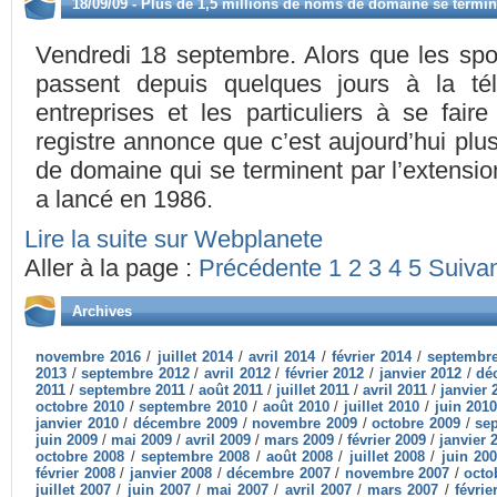
18/09/09 - Plus de 1,5 millions de noms de domaine se termine
Vendredi 18 septembre. Alors que les spots
passent depuis quelques jours à la télé
entreprises et les particuliers à se fair
registre annonce que c’est aujourd’hui plu
de domaine qui se terminent par l’extension 
a lancé en 1986.
Lire la suite sur Webplanete
Aller à la page :
Précédente
1
2
3
4
5
Suiva
Archives
novembre 2016
/
juillet 2014
/
avril 2014
/
février 2014
/
septembr
2013
/
septembre 2012
/
avril 2012
/
février 2012
/
janvier 2012
/
dé
2011
/
septembre 2011
/
août 2011
/
juillet 2011
/
avril 2011
/
janvier 
octobre 2010
/
septembre 2010
/
août 2010
/
juillet 2010
/
juin 201
janvier 2010
/
décembre 2009
/
novembre 2009
/
octobre 2009
/
se
juin 2009
/
mai 2009
/
avril 2009
/
mars 2009
/
février 2009
/
janvier 
octobre 2008
/
septembre 2008
/
août 2008
/
juillet 2008
/
juin 20
février 2008
/
janvier 2008
/
décembre 2007
/
novembre 2007
/
octo
juillet 2007
/
juin 2007
/
mai 2007
/
avril 2007
/
mars 2007
/
févrie