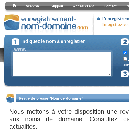
Webmail
Support
Accès client
Contact
N
L'enregistre
Enregistrez vo
Indiquez le nom à enregistrer
.
.
Autr
Revue de presse "Nom de domaine"
Nous mettons à votre disposition une re
aux noms de domaine. Consultez ci-
actualités.