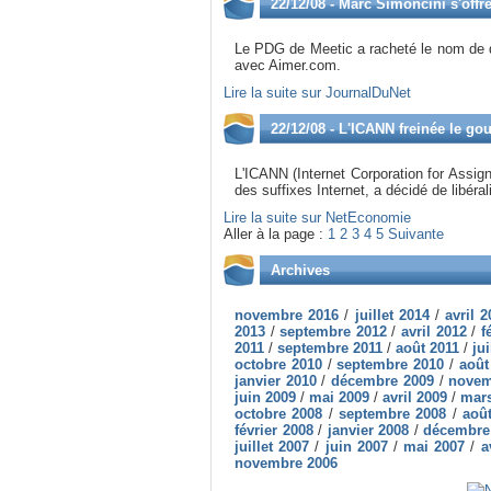
22/12/08 - Marc Simoncini s'off
Le PDG de Meetic a racheté le nom de do
avec Aimer.com.
Lire la suite sur JournalDuNet
22/12/08 - L'ICANN freinée le g
L'ICANN (Internet Corporation for Assig
des suffixes Internet, a décidé de libér
Lire la suite sur NetEconomie
Aller à la page :
1
2
3
4
5
Suivante
Archives
novembre 2016
/
juillet 2014
/
avril 
2013
/
septembre 2012
/
avril 2012
/
f
2011
/
septembre 2011
/
août 2011
/
jui
octobre 2010
/
septembre 2010
/
août
janvier 2010
/
décembre 2009
/
novem
juin 2009
/
mai 2009
/
avril 2009
/
mars
octobre 2008
/
septembre 2008
/
aoû
février 2008
/
janvier 2008
/
décembre
juillet 2007
/
juin 2007
/
mai 2007
/
a
novembre 2006