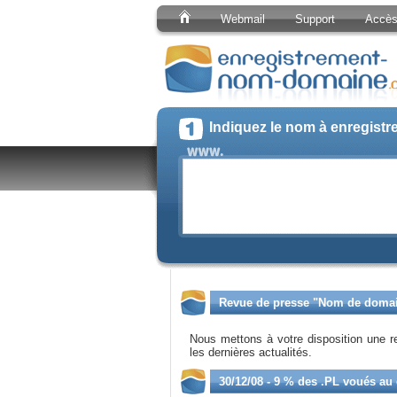
Webmail
Support
Accès 
Indiquez le nom à enregistr
Revue de presse "Nom de doma
Nous mettons à votre disposition une 
les dernières actualités.
30/12/08 - 9 % des .PL voués a