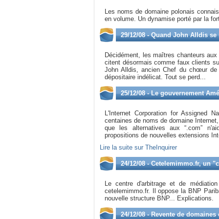
Les noms de domaine polonais connaiss
en volume. Un dynamise porté par la fort
29/12/08 - Quand John Alldis se 
Décidément, les maîtres chanteurs aux n
citent désormais comme faux clients su
John Alldis, ancien Chef du chœur de 
dépositaire indélicat. Tout se perd...
25/12/08 - Le gouvernement Amér
L'Internet Corporation for Assigned
centaines de noms de domaine Internet,
que les alternatives aux “.com” n'a
propositions de nouvelles extensions Int
Lire la suite sur TheInquirer
24/12/08 - Cetelemimmo.fr, un "
Le centre d'arbitrage et de médiati
cetelemimmo.fr. Il oppose la BNP Parib
nouvelle structure BNP... Explications.
24/12/08 - Revente de domaines 