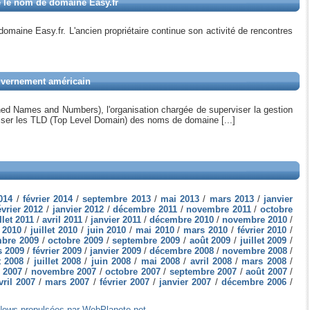
re le nom de domaine Easy.fr
maine Easy.fr. L'ancien propriétaire continue son activité de rencontres
ouvernement américain
ned Names and Numbers), l'organisation chargée de superviser la gestion
aliser les TLD (Top Level Domain) des noms de domaine [...]
2014
/
février 2014
/
septembre 2013
/
mai 2013
/
mars 2013
/
janvier
évrier 2012
/
janvier 2012
/
décembre 2011
/
novembre 2011
/
octobre
llet 2011
/
avril 2011
/
janvier 2011
/
décembre 2010
/
novembre 2010
/
 2010
/
juillet 2010
/
juin 2010
/
mai 2010
/
mars 2010
/
février 2010
/
bre 2009
/
octobre 2009
/
septembre 2009
/
août 2009
/
juillet 2009
/
 2009
/
février 2009
/
janvier 2009
/
décembre 2008
/
novembre 2008
/
t 2008
/
juillet 2008
/
juin 2008
/
mai 2008
/
avril 2008
/
mars 2008
/
 2007
/
novembre 2007
/
octobre 2007
/
septembre 2007
/
août 2007
/
vril 2007
/
mars 2007
/
février 2007
/
janvier 2007
/
décembre 2006
/