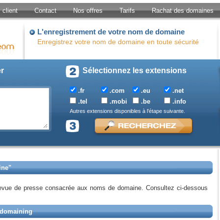
client
Contact
Nos offres
Tarifs
Rachat des domaines
L'enregistrement de votre nom de domaine
Enregistrez votre nom de domaine en toute sécurité
er
Sélectionnez les extensions
.fr
.com
.eu
.net
.tel
.mobi
.be
.info
Autres extensions disponibles à l'étape suivante.
ine"
revue de presse consacrée aux noms de domaine. Consultez ci-dessous
u domaining