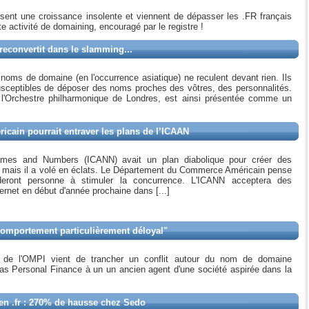
ent une croissance insolente et viennent de dépasser les .FR français
e activité de domaining, encouragé par le registre !
reconvertit dans le slamming...
oms de domaine (en l'occurrence asiatique) ne reculent devant rien. Ils
sceptibles de déposer des noms proches des vôtres, des personnalités.
l'Orchestre philharmonique de Londres, est ainsi présentée comme un
icain pourrait entraver les plans de l’ICAAN
 Names and Numbers (ICANN) avait un plan diabolique pour créer des
 mais il a volé en éclats. Le Département du Commerce Américain pense
ideront personne à stimuler la concurrence. L'ICANN acceptera des
ernet en début d'année prochaine dans [...]
comportement particulièrement déloyal"
on de l'OMPI vient de trancher un conflit autour du nom de domaine
as Personal Finance à un un ancien agent d'une société aspirée dans la
en .fr : 270% de hausse chez Sedo