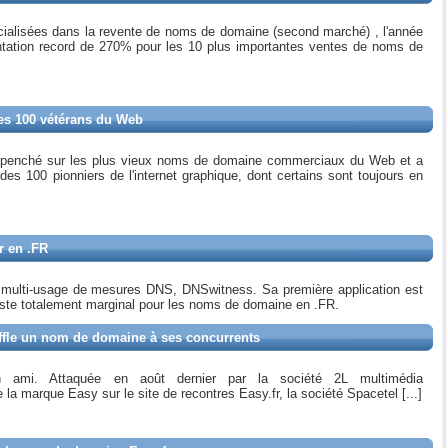
ialisées dans la revente de noms de domaine (second marché) , l'année
ation record de 270% pour les 10 plus importantes ventes de noms de
les 100 vétérans du Web
 penché sur les plus vieux noms de domaine commerciaux du Web et a
, des 100 pionniers de l'internet graphique, dont certains sont toujours en
r en .FR
 multi-usage de mesures DNS, DNSwitness. Sa première application est
este totalement marginal pour les noms de domaine en .FR.
uffle un nom de domaine à ses concurrents
ami. Attaquée en août dernier par la société 2L multimédia
 la marque Easy sur le site de recontres Easy.fr, la société Spacetel [...]