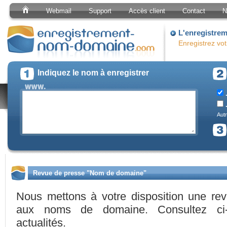
Webmail
Support
Accès client
Contact
N
L'enregistre
Enregistrez vo
Indiquez le nom à enregistrer
.
.
Autr
Revue de presse "Nom de domaine"
Nous mettons à votre disposition une re
aux noms de domaine. Consultez ci-
actualités.