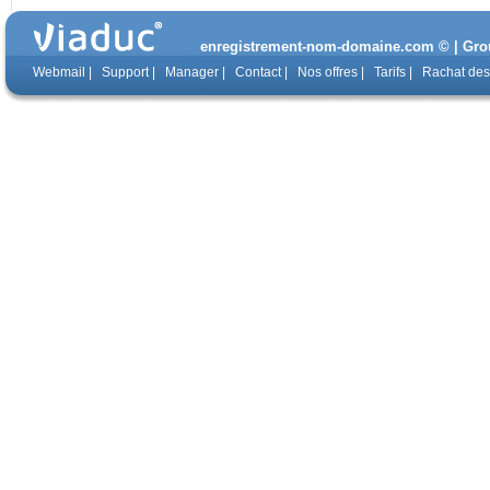
enregistrement-nom-domaine.com © | Group
Webmail
|
Support
|
Manager
|
Contact
|
Nos offres
|
Tarifs
|
Rachat de