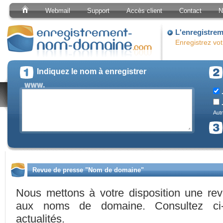
Webmail
Support
Accès client
Contact
N
L'enregistre
Enregistrez vo
Indiquez le nom à enregistrer
.
.
Autr
Revue de presse "Nom de domaine"
Nous mettons à votre disposition une re
aux noms de domaine. Consultez ci-
actualités.