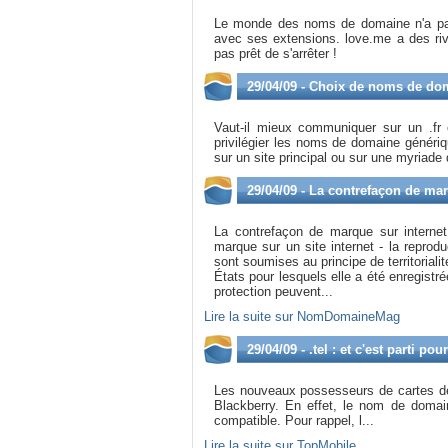
Le monde des noms de domaine n'a pas
avec ses extensions. love.me a des riva
pas prêt de s'arrêter !
29/04/09 - Choix de noms de doma
Vaut-il mieux communiquer sur un .fr 
privilégier les noms de domaine généri
sur un site principal ou sur une myriade
29/04/09 - La contrefaçon de mar
La contrefaçon de marque sur internet p
marque sur un site internet - la repro
sont soumises au principe de territoriali
États pour lesquels elle a été enregistré
protection peuvent...
Lire la suite sur NomDomaineMag
29/04/09 - .tel : et c'est parti po
Les nouveaux possesseurs de cartes de v
Blackberry. En effet, le nom de domaine
compatible. Pour rappel, l...
Lire la suite sur TopMobile