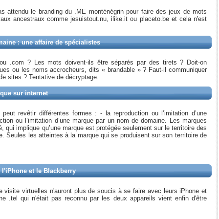
 attendu le branding du .ME monténégrin pour faire des jeux de mots
ux ancestraux comme jesuistout.nu, ilike.it ou placeto.be et cela n'est
ine : une affaire de spécialistes
ou .com ? Les mots doivent-ils être séparés par des tirets ? Doit-on
ques ou les noms accrocheurs, dits « brandable » ? Faut-il communiquer
 de sites ? Tentative de décryptage.
que sur internet
eut revêtir différentes formes : - la reproduction ou l’imitation d’une
duction ou l’imitation d’une marque par un nom de domaine. Les marques
té, qui implique qu’une marque est protégée seulement sur le territoire des
e. Seules les atteintes à la marque qui se produisent sur son territoire de
ur l'iPhone et le Blackberry
isite virtuelles n'auront plus de soucis à se faire avec leurs iPhone et
 .tel qui n'était pas reconnu par les deux appareils vient enfin d'être