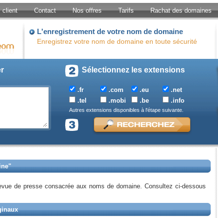
client
Contact
Nos offres
Tarifs
Rachat des domaines
L'enregistrement de votre nom de domaine
Enregistrez votre nom de domaine en toute sécurité
er
Sélectionnez les extensions
.fr
.com
.eu
.net
.tel
.mobi
.be
.info
Autres extensions disponibles à l'étape suivante.
ine"
revue de presse consacrée aux noms de domaine. Consultez ci-dessous
ginaux