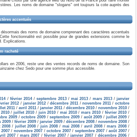
omaine choisi par une agence web du Nord de la France pour faire monter
mystères. Les noms de domaine "slogans" ont toujours la cote auprès des
actères accentués
t désormais des noms de domaine comprenant des caractères accentués
Cette fonctionnalité est possible pour de grandes extensions comme le
. Explications.
om racheté
ollars en 2006, reste une des ventes records de noms de domaine. Son
 quinzaine chez Sedo pour une somme plus accessible.
2014
/
février 2014
/
septembre 2013
/
mai 2013
/
mars 2013
/
janvier
évrier 2012
/
janvier 2012
/
décembre 2011
/
novembre 2011
/
octobre
llet 2011
/
avril 2011
/
janvier 2011
/
décembre 2010
/
novembre 2010
/
 2010
/
juillet 2010
/
juin 2010
/
mai 2010
/
mars 2010
/
février 2010
/
bre 2009
/
octobre 2009
/
septembre 2009
/
août 2009
/
juillet 2009
/
 2009
/
février 2009
/
janvier 2009
/
décembre 2008
/
novembre 2008
/
t 2008
/
juillet 2008
/
juin 2008
/
mai 2008
/
avril 2008
/
mars 2008
/
 2007
/
novembre 2007
/
octobre 2007
/
septembre 2007
/
août 2007
/
vril 2007
/
mars 2007
/
février 2007
/
janvier 2007
/
décembre 2006
/