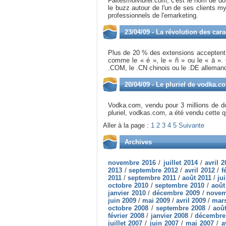
Faitesmoivibrer.com, c'est le nom de d
le buzz autour de l'un de ses clients 
professionnels de l'emarketing.
23/04/09 - La révolution des car
Plus de 20 % des extensions accepten
comme le « é », le « ñ » ou le « ä ». 
.COM, le .CN chinois ou le .DE allemand
20/04/09 - Le pluriel de vodka.c
Vodka.com, vendu pour 3 millions de d
pluriel, vodkas.com, a été vendu cette
Aller à la page :
1
2
3
4
5
Suivante
Archives
novembre 2016
/
juillet 2014
/
avril 
2013
/
septembre 2012
/
avril 2012
/
f
2011
/
septembre 2011
/
août 2011
/
jui
octobre 2010
/
septembre 2010
/
août
janvier 2010
/
décembre 2009
/
novem
juin 2009
/
mai 2009
/
avril 2009
/
mars
octobre 2008
/
septembre 2008
/
aoû
février 2008
/
janvier 2008
/
décembre
juillet 2007
/
juin 2007
/
mai 2007
/
a