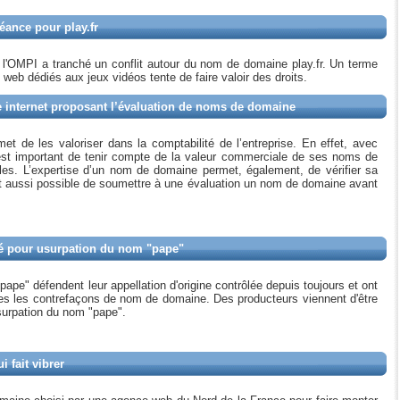
éance pour play.fr
e l'OMPI a tranché un conflit autour du nom de domaine play.fr. Un terme
s web dédiés aux jeux vidéos tente de faire valoir des droits.
te internet proposant l’évaluation de noms de domaine
t de les valoriser dans la comptabilité de l’entreprise. En effet, avec
l est important de tenir compte de la valeur commerciale de ses noms de
. L’expertise d’un nom de domaine permet, également, de vérifier sa
est aussi possible de soumettre à une évaluation un nom de domaine avant
né pour usurpation du nom "pape"
ape" défendent leur appellation d'origine contrôlée depuis toujours et ont
utes les contrefaçons de nom de domaine. Des producteurs viennent d'être
surpation du nom "pape".
 fait vibrer