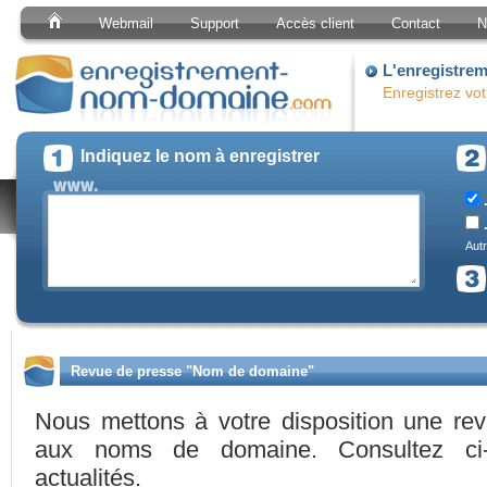
Webmail
Support
Accès client
Contact
N
L'enregistre
Enregistrez vo
Indiquez le nom à enregistrer
.
.
Autr
Revue de presse "Nom de domaine"
Nous mettons à votre disposition une re
aux noms de domaine. Consultez ci-
actualités.