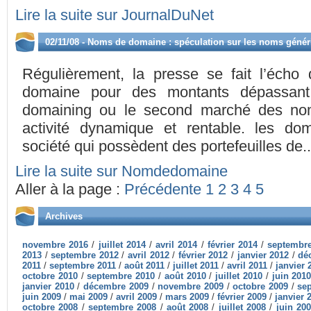
Lire la suite sur JournalDuNet
02/11/08 - Noms de domaine : spéculation sur les noms géné
Régulièrement, la presse se fait l’éch
domaine pour des montants dépassant 
domaining ou le second marché des no
activité dynamique et rentable. les dom
société qui possèdent des portefeuilles de..
Lire la suite sur Nomdedomaine
Aller à la page :
Précédente
1
2
3
4
5
Archives
novembre 2016
/
juillet 2014
/
avril 2014
/
février 2014
/
septembr
2013
/
septembre 2012
/
avril 2012
/
février 2012
/
janvier 2012
/
dé
2011
/
septembre 2011
/
août 2011
/
juillet 2011
/
avril 2011
/
janvier 
octobre 2010
/
septembre 2010
/
août 2010
/
juillet 2010
/
juin 201
janvier 2010
/
décembre 2009
/
novembre 2009
/
octobre 2009
/
se
juin 2009
/
mai 2009
/
avril 2009
/
mars 2009
/
février 2009
/
janvier 
octobre 2008
/
septembre 2008
/
août 2008
/
juillet 2008
/
juin 20