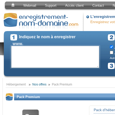
Webmail
Support
Accès client
Contact
N
L'enregistre
Enregistrez vo
Indiquez le nom à enregistrer
.
.
Autr
Hébergement
Nos offres
Pack Premium
Pack Premium
Pack d'hébe