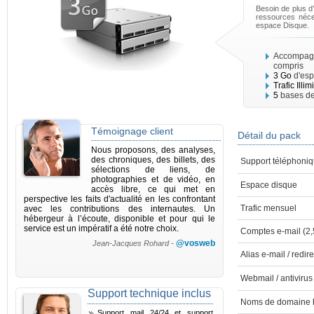
Besoin de plus 
ressources néces
espace Disque.
Accompagn
compris
3 Go
d'esp
Trafic Illim
5
bases d
Témoignage client
Détail du pack
Nous proposons, des analyses,
des chroniques, des billets, des
Support téléphoniq
sélections de liens, de
photographies et de vidéo, en
Espace disque
accès libre, ce qui met en
perspective les faits d'actualité en les confrontant
Trafic mensuel
avec les contributions des internautes. Un
hébergeur à l’écoute, disponible et pour qui le
service est un impératif a été notre choix.
Comptes e-mail (2
@vosweb
Jean-Jacques Rohard -
Alias e-mail / redir
Webmail / antivirus
Support technique inclus
Noms de domaine 
Support mail 24/24 et support