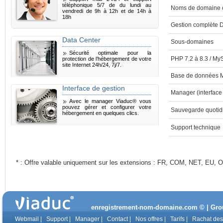
téléphonique 5/7 de du lundi au
Noms de domaine of
vendredi de 9h à 12h et de 14h à
18h
Gestion complète
Data Center
Sous-domaines
Sécurité optimale pour la
PHP 7.2 à 8.3 / My
protection de l’hébergement de votre
site Internet 24h/24, 7j/7.
Base de données 
Interface de gestion
Manager (interface
Avec le manager Viaduc® vous
pouvez gérer et configurer votre
Sauvegarde quotid
hébergement en quelques clics.
Support technique
* : Offre valable uniquement sur les extensions : FR, COM, NET, EU, 
enregistrement-nom-domaine.com © | Group
Webmail
|
Support
|
Manager
|
Contact
|
Nos offres
|
Tarifs
|
Rachat de